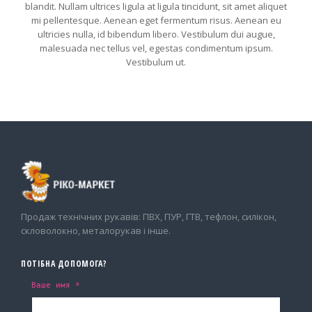
blandit. Nullam ultrices ligula at ligula tincidunt, sit amet aliquet
mi pellentesque. Aenean eget fermentum risus. Aenean eu
ultricies nulla, id bibendum libero. Vestibulum dui augue,
malesuada nec tellus vel, egestas condimentum ipsum.
Vestibulum ut.
Продаж технічних рукавів: ПВХ, ПУР, ГТВ, тефлон, силікон,
скловолокно, металорукав і інше.
ПОТІБНА ДОПОМОГА?
Ваше имя *