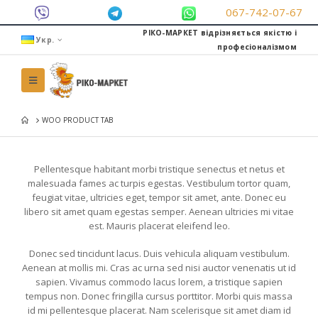
067-742-07-67
РІКО-МАРКЕТ відрізняється якістю і
Укр.
професіоналізмом
WOO PRODUCT TAB
Pellentesque habitant morbi tristique senectus et netus et
malesuada fames ac turpis egestas. Vestibulum tortor quam,
feugiat vitae, ultricies eget, tempor sit amet, ante. Donec eu
libero sit amet quam egestas semper. Aenean ultricies mi vitae
est. Mauris placerat eleifend leo.
Donec sed tincidunt lacus. Duis vehicula aliquam vestibulum.
Aenean at mollis mi. Cras ac urna sed nisi auctor venenatis ut id
sapien. Vivamus commodo lacus lorem, a tristique sapien
tempus non. Donec fringilla cursus porttitor. Morbi quis massa
id mi pellentesque placerat. Nam scelerisque sit amet diam id