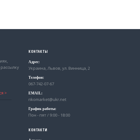
КОНТАКТЫ
иях,
Адрес:
 рассылку
Украина, Львов, ул. Винница, 2
Телефон:
067-742-07-67
EMAIL:
rikomarket@ukr.net
График работы:
Пон - пят / 9:00 - 18:00
КОНТАКТИ