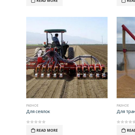
READ MORE
REA
РАЗНОЕ
РАЗНОЕ
Для сеялок
Для тра
0
out of 5
0
out of 5
READ MORE
REA