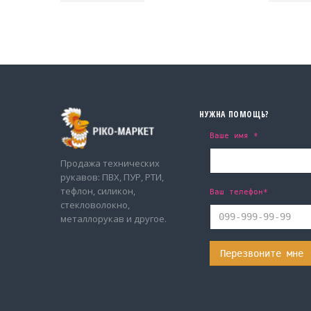
НУЖНА ПОМОЩЬ?
Ваше имя *
Продажа технических
рукавов: ПВХ, ПУР, РТИ,
тефлон, силикон,
Ваш телефон*
стекловолокно,
металлорукав и другое.