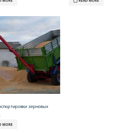
D MORE
READ MORE
нспортировки зерновых
D MORE