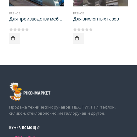
РАЗНОЕ
РАЗНОЕ
Для производства мебели
Для вихлопных газов
0
out of 5
0
out of 5
Продажа технических рукавов: ПВХ, ПУР, РТИ, тефлон,
силикон, стекловолокно, металлорукав и другое.
НУЖНА ПОМОЩЬ?