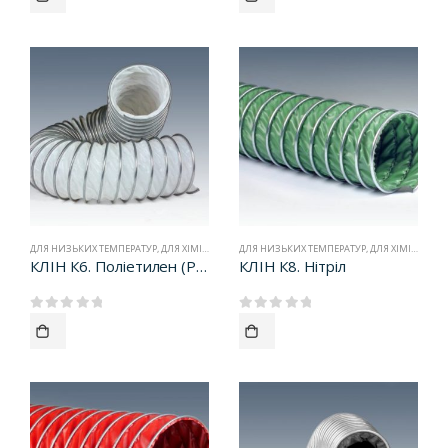
ДЛЯ НИЗЬКИХ ТЕМПЕРАТУР
,
ДЛЯ ХІМІЧНИХ ВИПАРЮВАНЬ
ДЛЯ НИЗЬКИХ ТЕМПЕРАТУР
,
РУКАВА ТИПУ КЛИН
,
ДЛЯ ХІМІЧНИХ ВИПАРІВ
КЛІН К6. Поліетилен (РE)
КЛІН К8. Нітріл
0
out of 5
0
out of 5