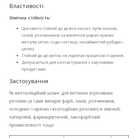
Властивості
Хімічна стійкість:
Цілковито стійкий до дії всіх кислот, лугів (основ),
солей, розчинників за винятком рідких лужних
металів (літію, соди і поташу, незаймистий рубідію і
цезію).
Стійкий до дії світла, не підлягає процесові старіння.
Допускається для контактування з харчовими
продуктами.
Застосування
Як вентиляційний шланг для витяжки агресивних
речовин (а саме випарів фарб, лаків, розчинників,
холодних і гарячих газоподібних речовин) в хімічній,
паперовій, фармацевтичній, лакофарбовій
промисловості тощо.