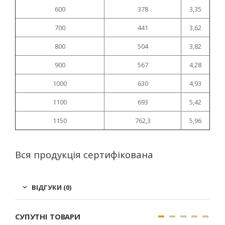
600
378
3,35
700
441
3,62
800
504
3,82
900
567
4,28
1000
630
4,93
1100
693
5,42
1150
762,3
5,96
Вся продукція сертифікована
ВІДГУКИ (0)
СУПУТНІ ТОВАРИ