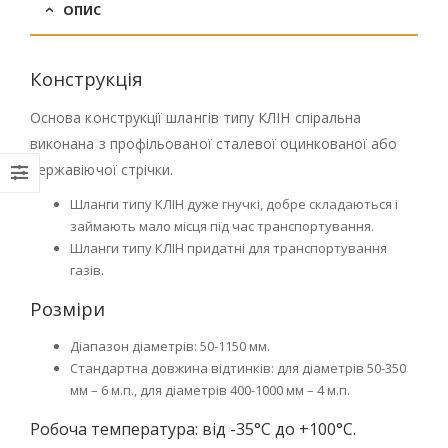
ОПИС
Конструкція
Основа конструкції шлангів типу КЛІН спіральна
виконана з профільованої сталевої оцинкованої або
нержавіючої стрічки.
Шланги типу КЛІН дуже гнучкі, добре складаються і
займають мало місця під час транспортування.
Шланги типу КЛІН придатні для транспортування
газів.
Розміри
Діапазон діаметрів: 50-1150 мм.
Стандартна довжина відтинків: для діаметрів 50-350
мм – 6 м.п., для діаметрів 400-1000 мм – 4 м.п.
Робоча температура: від -35°С до +100°С.