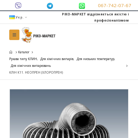
067-742-07-67
РІКО-МАРКЕТ відрізняється якістю і
Укр.
професіоналізмом
Каталог
Рукава типу КЛИН
,
Для хімічних випарів
,
Для низьких температур
,
Для хімічних випарювань
КЛІН К11. НЕОПРЕН (ХЛОРОПРЕН)