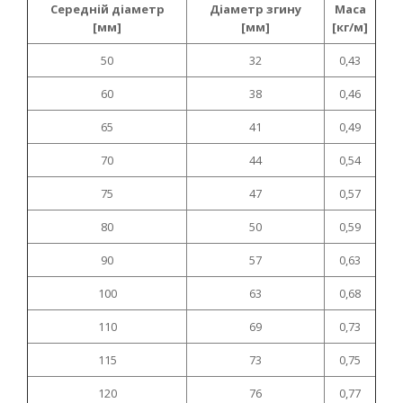
Середній діаметр
Діаметр згину
Маса
[мм]
[мм]
[кг/м]
50
32
0,43
60
38
0,46
65
41
0,49
70
44
0,54
75
47
0,57
80
50
0,59
90
57
0,63
100
63
0,68
110
69
0,73
115
73
0,75
120
76
0,77