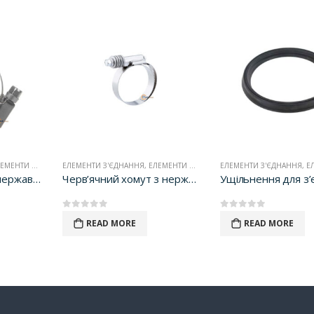
МЕНТИ З'ЄДНАНЬ
ЕЛЕМЕНТИ З'ЄДНАННЯ
,
ЕЛЕМЕНТИ З'ЄДНАНЬ
ЕЛЕМЕНТИ З'ЄДНАННЯ
,
ЕЛЕ
Хомут черв’ячний нержавіючий W2
Черв’ячний хомут з ​​нержавіючої сталі (із пружинним)
0
out of 5
0
out of 5
READ MORE
READ MORE