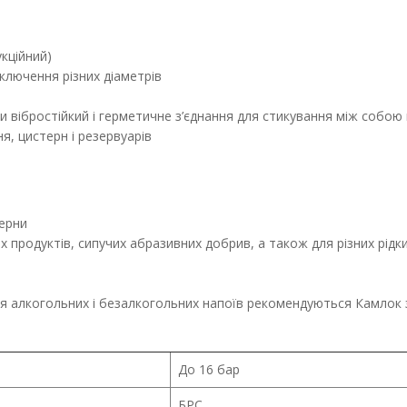
кційний)
ключення різних діаметрів
 вібростійкий і герметичне з’єднання для стикування між собою
я, цистерн і резервуарів
ерни
х продуктів, сипучих абразивних добрив, а також для різних рідк
і
я алкогольних і безалкогольних напоїв рекомендуються Камлок 
До 16 бар
БРС