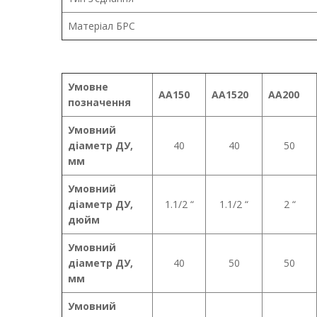
Матеріал БРС
Умовне
AA150
AA1520
AA200
позначення
Умовний
діаметр ДУ,
40
40
50
мм
Умовний
діаметр ДУ,
1.1/2 “
1.1/2 “
2 “
дюйм
Умовний
діаметр ДУ,
40
50
50
мм
Умовний