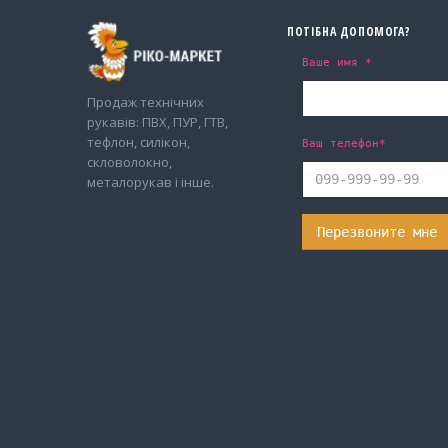
ПОТІБНА ДОПОМОГА?
Ваше имя *
Продаж технічних
рукавів: ПВХ, ПУР, ГТВ,
тефлон, силікон,
Ваш телефон*
скловолокно,
металорукав і інше.