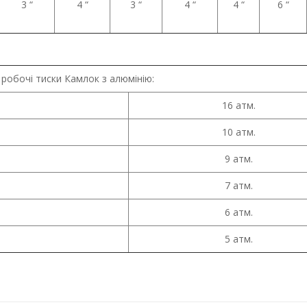
3 “
4 “
3 “
4 “
4 “
6 “
 робочі тиски Камлок з алюмінію:
16 атм.
10 атм.
9 атм.
7 атм.
6 атм.
5 атм.