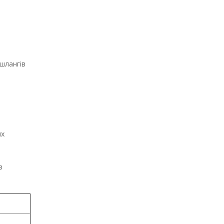
 шлангів
их
з