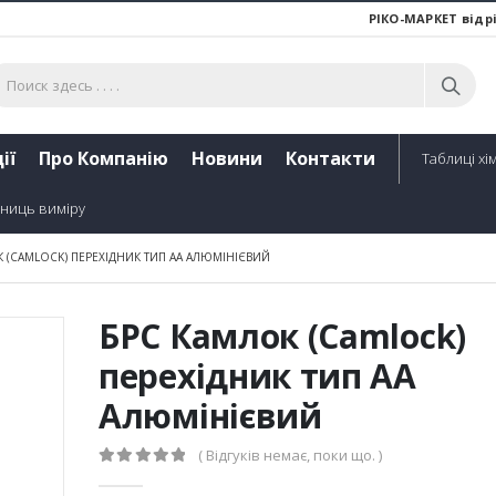
РІКО-МАРКЕТ відр
ії
Про Компанію
Новини
Контакти
Таблиці хім
ниць виміру
 (CAMLOCK) ПЕРЕХІДНИК ТИП AA АЛЮМІНІЄВИЙ
БРС Камлок (Camlock)
перехідник тип AA
Алюмінієвий
( Відгуків немає, поки що. )
0
out of 5