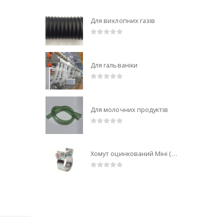
Для вихлопних газів
0
out of 5
Для гальваніки
0
out of 5
Для молочних продуктів
0
out of 5
Хомут оцинкований Міні (Mini)
0
out of 5