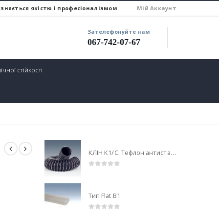
ізняється якістю і професіоналізмом
Miй Аккаунт
Зателефонуйте нам
067-742-07-67
ічної стійкості
КЛІН К1/С. Тефлон антистатiк (PTFE/AS)
0
out of 5
Тип Flat B1
0
out of 5