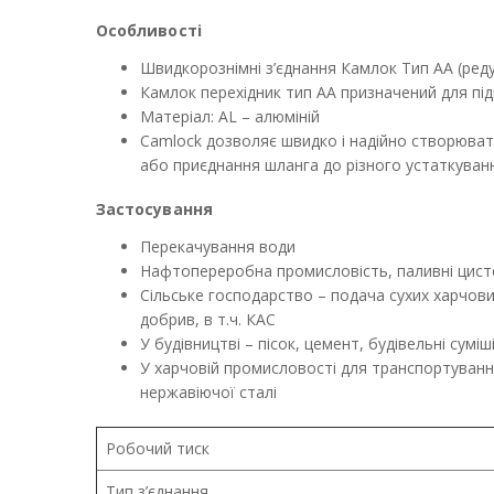
Особливості
Швидкорознімні з’єднання Камлок Тип AA (реду
Камлок перехідник тип АА призначений для під
Матеріал: AL – алюміній
Camlock дозволяє швидко і надійно створювати
або приєднання шланга до різного устаткуванн
Застосування
Перекачування води
Нафтопереробна промисловість, паливні цист
Сільське господарство – подача сухих харчови
добрив, в т.ч. КАС
У будівництві – пісок, цемент, будівельні суміш
У харчовій промисловості для транспортуванн
нержавіючої сталі
Робочий тиск
Тип з’єднання