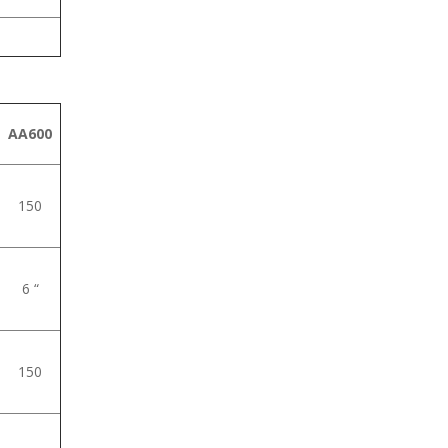
AA600
150
6 “
150