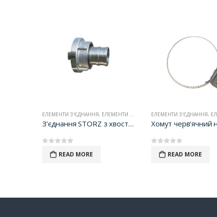
ЕНТИ З'ЄДНАНЬ
ЕЛЕМЕНТИ З'ЄДНАННЯ
,
ЕЛЕМЕНТИ З'ЄДНАНЬ
ЕЛЕМЕНТИ З'ЄДНАННЯ
,
ЕЛЕ
БРС Камлок (Camlock) Тип DP Поліпропіленовий
З’єднання STORZ з хвостом під шланг
0
out of 5
0
out of 5
READ MORE
READ MORE