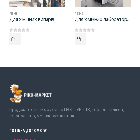
РІЗНЕ
РІЗНЕ
Для хімічних випарів
Для хімічних лабораторій
0
out of 5
0
out of 5
Продаж технічних рукавів: ПВХ, ПУР, ГТВ, тефлон, силікон,
скловолокно, металорукав і інше.
ПОТІБНА ДОПОМОГА?