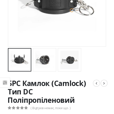
БРС Камлок (Camlock)
Тип DC
Поліпропіленовий
( Відгуків немає, поки що. )
0
out of 5