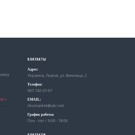
0
out of 5
0
out of 5
READ MORE
READ MORE
КОНТАКТЫ
Адрес:
силку
Украина, Львов, ул. Винница, 2
Телефон:
067-742-07-67
EMAIL:
rikomarket@ukr.net
График работы:
Пон - пят / 9:00 - 18:00
КОНТАКТИ