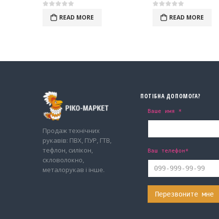
0
out of 5
0
out of 5
READ MORE
READ MORE
ПОТІБНА ДОПОМОГА?
Ваше имя *
Продаж технічних
рукавів: ПВХ, ПУР, ГТВ,
тефлон, силікон,
Ваш телефон*
скловолокно,
металорукав і інше.