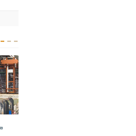
РІЗНЕ
РІЗНЕ
ів
Для грануляторів
Для теплових гар