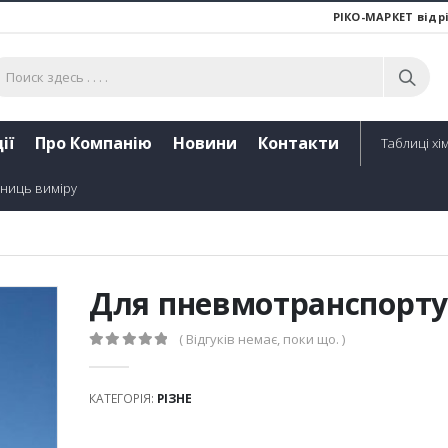
РІКО-МАРКЕТ відр
ії
Про Компанію
Новини
Контакти
Таблиці хім
ниць виміру
Для пневмотранспорту
( Відгуків немає, поки що. )
0
out of 5
КАТЕГОРІЯ:
РІЗНЕ