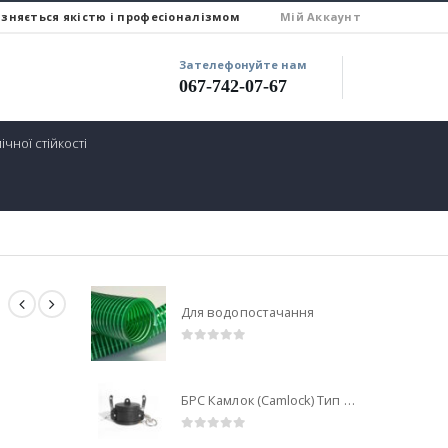
ізняється якістю і професіоналізмом
Miй Аккаунт
Зателефонуйте нам
067-742-07-67
ічної стійкості
Для водопостачання
0
out of 5
БРС Камлок (Camlock) Тип DC Поліпропіленовий
0
out of 5