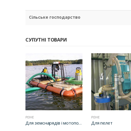
Сільське господарство
СУПУТНІ ТОВАРИ
РІЗНЕ
РІЗНЕ
ратур
Для земснарядів і мотопомп
Для пелет