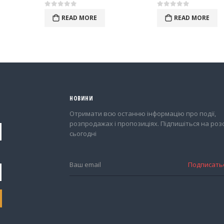
0
out of 5
0
out of 5
READ MORE
READ MORE
НОВИНИ
Отримати всю останню інформацію про події,
розпродажах і пропозиціях. Підпишіться на роз
сьогодні