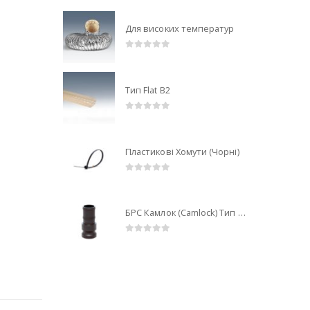
Для високих температур
0
out of 5
Тип Flat B2
0
out of 5
Пластикові Хомути (Чорні)
0
out of 5
БРС Камлок (Camlock) Тип E Поліпропіленовий
0
out of 5