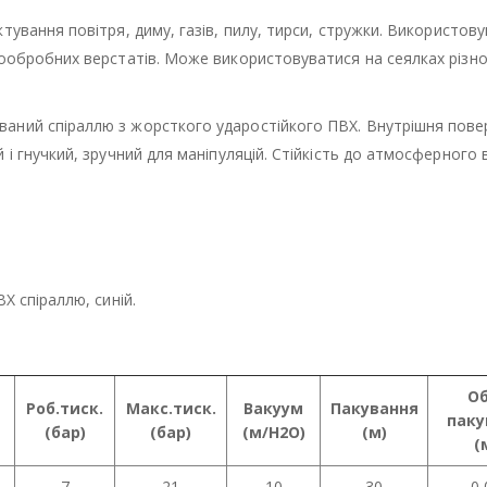
октування повітря, диму, газів, пилу, тирси, стружки. Використов
вообробних верстатів. Може використовуватися на сеялках різно
ваний спіраллю з жорсткого ударостійкого ПВХ. Внутрішня пове
 і гнучкий, зручний для маніпуляцій. Стійкість до атмосферного в
Х спіраллю, синій.
Об
Роб.тиск.
Макс.тиск.
Вакуум
Пакування
паку
(бар)
(бар)
(м/Н2О)
(м)
(
7
21
10
30
0,