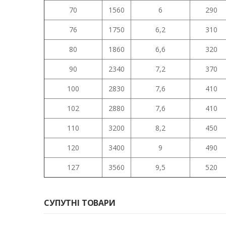
70
1560
6
290
76
1750
6,2
310
80
1860
6,6
320
90
2340
7,2
370
100
2830
7,6
410
102
2880
7,6
410
110
3200
8,2
450
120
3400
9
490
127
3560
9,5
520
СУПУТНІ ТОВАРИ