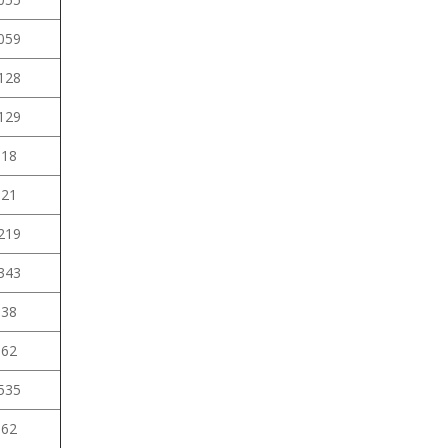
059
128
129
,18
,21
219
343
,38
,62
535
,62