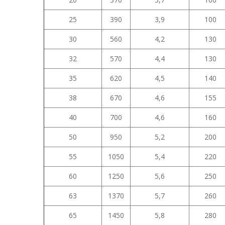
25
390
3,9
100
30
560
4,2
130
32
570
4,4
130
35
620
4,5
140
38
670
4,6
155
40
700
4,6
160
50
950
5,2
200
55
1050
5,4
220
60
1250
5,6
250
63
1370
5,7
260
65
1450
5,8
280