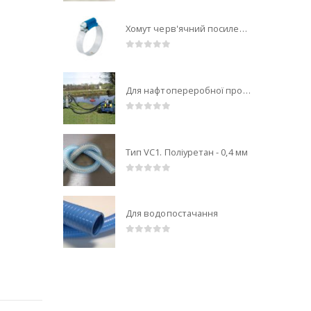
Хомут черв'ячний посилений
0
out of 5
Для нафтопереробної промисловості
0
out of 5
Тип VС1. Поліуретан - 0,4 мм
0
out of 5
Для водопостачання
0
out of 5