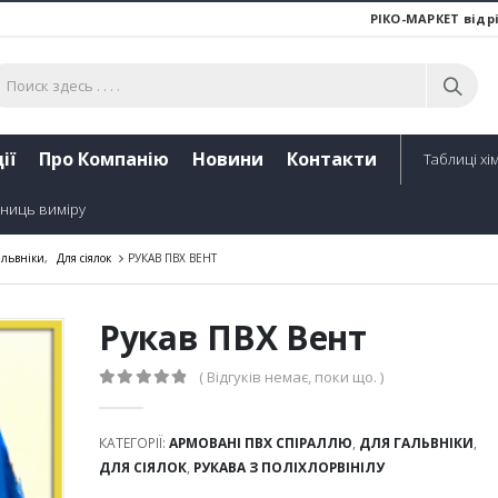
РІКО-МАРКЕТ відр
ії
Про Компанію
Новини
Контакти
Таблиці хім
ниць виміру
альвніки
,
Для сіялок
РУКАВ ПВХ ВЕНТ
Рукав ПВХ Вент
( Відгуків немає, поки що. )
0
out of 5
КАТЕГОРІЇ:
АРМОВАНІ ПВХ СПІРАЛЛЮ
,
ДЛЯ ГАЛЬВНІКИ
,
ДЛЯ СІЯЛОК
,
РУКАВА З ПОЛІХЛОРВІНІЛУ