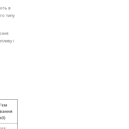
ують в
го типу
рхня
пливу і
’єм
вання
м3)
055