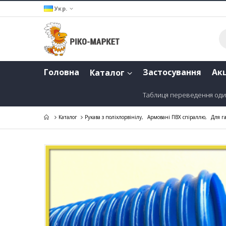
Укр.
Головна
Застосування
Акц
Каталог
Таблиця переведення оди
Каталог
Рукава з поліхлорвінілу
,
Армовані ПВХ спіраллю
,
Для г