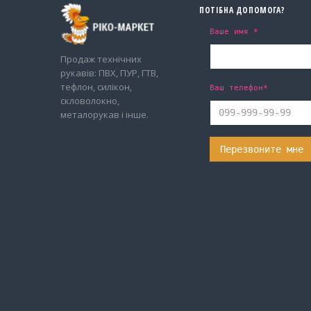
ПОТІБНА ДОПОМОГА?
Ваше имя *
Продаж технічних
рукавів: ПВХ, ПУР, ГТВ,
тефлон, силікон,
Ваш телефон*
скловолокно,
металорукав і інше.