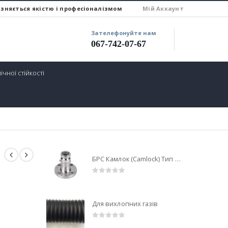
ізняється якістю і професіоналізмом
Miй Аккаунт
Зателефонуйте нам
067-742-07-67
ічної стійкості
БРС Камлок (Camlock) Тип AF Алюмінієвий
0
out of 5
Для вихлопних газів
0
out of 5