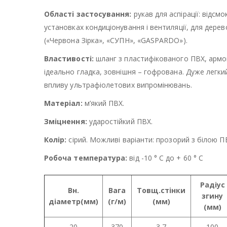
Області застосування:
рукав для аспірації: відсм
установках кондиціонування і вентиляції, для дере
(«Червона Зірка», «СУПН», «GASPARDO»).
Властивості:
шланг з пластифікованого ПВХ, армо
ідеально гладка, зовнішня – гофрована. Дуже легкий
впливу ультрафіолетових випромінювань.
Матеріал:
м’який ПВХ.
Зміцнення:
ударостійкий ПВХ.
Колір:
сірий. Можливі варіанти: прозорий з білою ПВ
Робоча температура:
від -10 ° C до + 60 ° C
Радіус
Вн.
Вага
Товщ.стінки
згину
діаметр(мм)
(г/м)
(мм)
(мм)
20
370
3,7
100