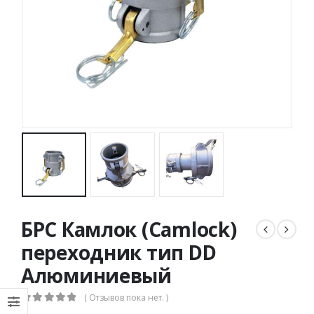
БРС Камлок (Camlock)
переходник тип DD
Алюминиевый
( Отзывов пока нет. )
0
out of 5