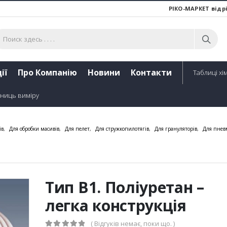
РІКО-МАРКЕТ відр
ії
Про Компанію
Новини
Контакти
Таблиці хім
ниць виміру
ів
,
Для обробки масивів
,
Для пелет
,
Для стружкопилотягів
,
Для грануляторів
,
Для пнев
Тип В1. Поліуретан –
легка конструкція
( Відгуків немає, поки що. )