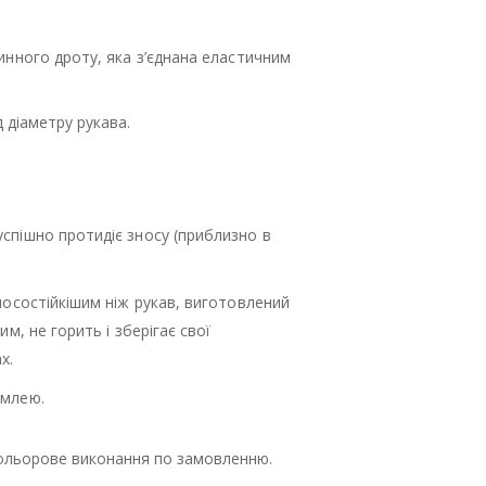
жинного дроту, яка з’єднана еластичним
д діаметру рукава.
спішно протидіє зносу (приблизно в
зносостійкішим ніж рукав, виготовлений
им, не горить і зберігає свої
х.
емлею.
кольорове виконання по замовленню.