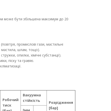
ом може бути збільшена максимум до 20
 (повітря, промислові гази, мастильні
і мастила, шлам, тощо).
тружки, опилки, хімічні субстанції).
ки, піску та гравію.
кліматизації.
Вакуумна
Робочий
стійкість
Розрідження
тиск
[бар]
[мм
[бар]