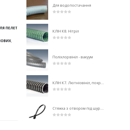
Для водопостачання
0
out of 5
ЛЯ ПЕЛЕТ
КЛІН К8. Нітріл
НОВИХ
,
0
out of 5
Поліхлорвініл - вакуум
0
out of 5
КЛІН К7. Лютніовініл, покритий антистатичним ПВХ (середовище із загрозою вибуху)
0
out of 5
Стяжка з отвором під шуруп 4х150мм
0
out of 5