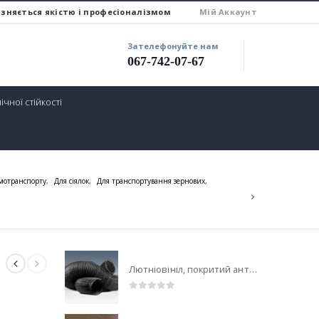
ізняється якістю і професіоналізмом
Miй Аккаунт
Зателефонуйте нам
067-742-07-67
ічної стійкості
мотранспорту
,
Для сіялок
,
Для транспортування зернових
,
Лютніовініл, покритий антистатичним ПВХ (середовище із загрозою вибуху)
0
out of 5