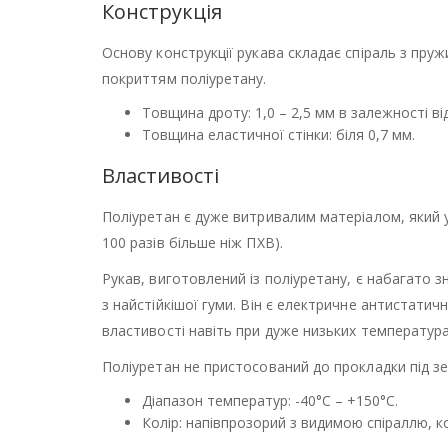
Конструкція
Основу конструкції рукава складає спіраль з пру
покриттям поліуретану.
Товщина дроту: 1,0 – 2,5 мм в залежності ві
Товщина еластичної стінки: біля 0,7 мм.
Властивості
Поліуретан є дуже витривалим матеріалом, який у
100 разів більше ніж ПХВ).
Рукав, виготовлений із поліуретану, є набагато 
з найстійкішої гуми. Він є електричне антистатичн
властивості навіть при дуже низьких температура
Поліуретан не пристосований до прокладки під з
Діапазон температур: -40°С – +150°С.
Колір: напівпрозорий з видимою спіраллю, 