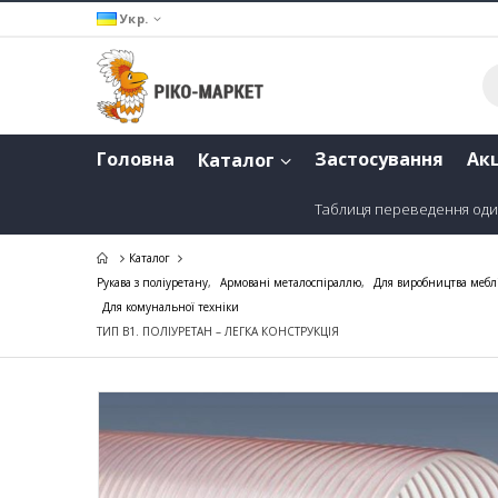
Укр.
Головна
Застосування
Акц
Каталог
Таблиця переведення оди
Каталог
Рукава з поліуретану
,
Армовані металоспіраллю
,
Для виробництва мебл
Для комунальної техніки
ТИП В1. ПОЛІУРЕТАН – ЛЕГКА КОНСТРУКЦІЯ