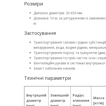
Розміри
Діапазон діаметрів: 20-650 мм.
Довжина: 10 м, за узгодженням із замовник
м.
Застосування
Транспортування газових і рідких субстанцій
випарування, вода, водяні рідини, мінеральн
Транспортування пороху та гранулятів (дим, с
Транспортування гострих часток скла і керамі
Вентиляційні рукави в системах внутрішньої 
Захист кабельних каналів.
Технічні параметри
Внутрішній
Зовнішній
Радіус
Масса
діаметр
діаметр
згинання
[кг/м]
[мм]
[мм]
[мм]