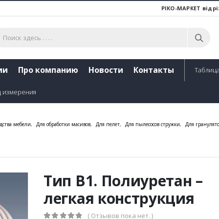
РІКО-МАРКЕТ відрі
ии
Про компанию
Новости
Контакты
Таблица
ц измерения
дства мебели
,
Для обработки масивов
,
Для пелет
,
Для пылесосов стружки
,
Для гранулят
Тип В1. Полиуретан –
легкая конструкция
( Отзывов пока нет. )