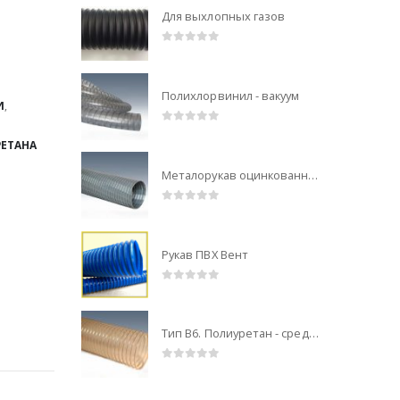
Для выхлопных газов
0
out of 5
Полихлорвинил - вакуум
И
,
0
out of 5
РЕТАНА
Металорукав оцинкованный тип А
0
out of 5
Рукав ПВХ Вент
0
out of 5
Тип В6. Полиуретан - среднелегкая конструкция
0
out of 5