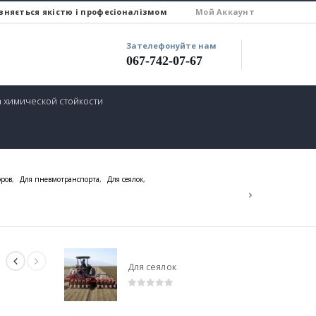
зняється якістю і професіоналізмом
Мой Аккаунт
Зателефонуйте нам
067-742-07-67
 химической стойкости
оров
,
Для пневмотранспорта
,
Для сеялок
,
Для сеялок
0
out of 5